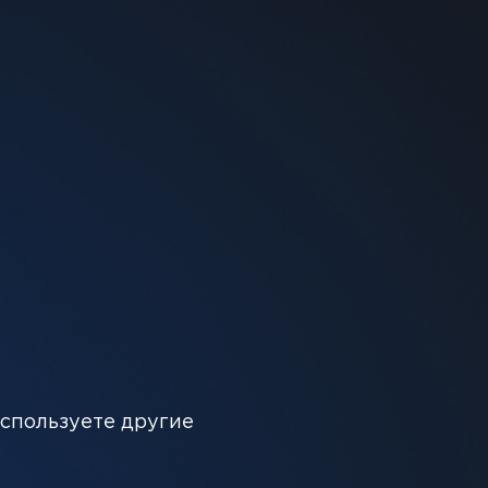
ть в корзину
нную тропическую сладость манго с прохладой,
используете другие