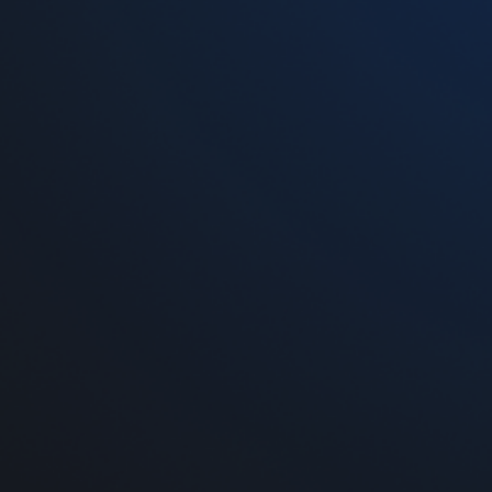
Стартовый набор Vaporesso XROS Mini Kit
Pod Violet
699 грн
-
+
Добавить в корзину
На нашем сайте вы сможете
купить жидкость дл
всей Украине Новой почтой. В пределах г. Днеп
через корзину на сайте и по телефонам горячей 