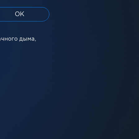
ОК
ачного дыма,