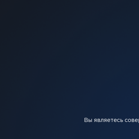
Почувствуйте сладость зрелого манго с освежа
Вы являетесь сове
создавая уникальное и освежающее фруктовое 