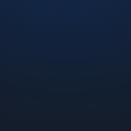
Crazy Juice Barberis (Барбарис), 5%
310 грн
-
+
Добавить в корзину
я электронной сигареты
Crazy Juice со вкусом манго
р, Одесса, Кривой Рог и Харьков возможна адресная
линии: 0800-300-121 (по Украине звонки бесплатные).