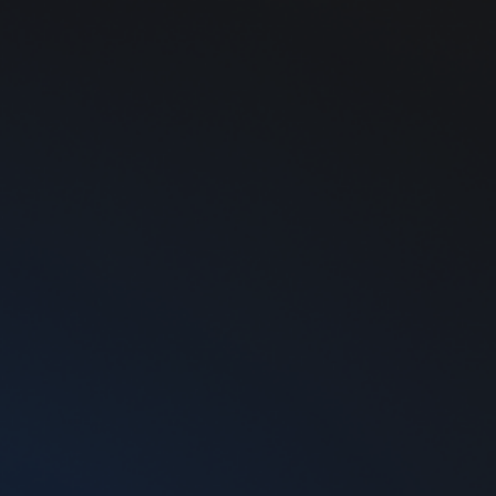
0
zy Juice Mango Ice, 5%
тина
5%