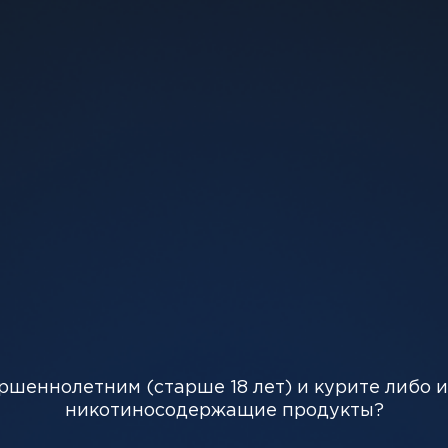
-
+
310 грн
Добави
ющим холодком. Этот ароматизатор сочетает насыще
ршеннолетним (старше 18 лет) и курите либо 
удовольствие.
никотиносодержащие продукты?