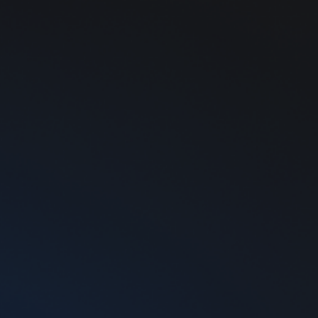
0
 Bar Mint Candy, 5%
тина
5%