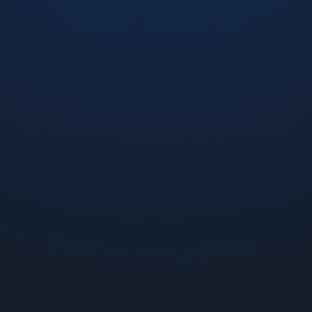
Crazy Juice Barberis (Барбарис), 5%
310 грн
-
+
Добавить в корзину
я электронной сигареты
Mix Bar со вкусом мятной ко
р, Одесса, Запорожье, Кривой Рог и Львов возможна
нам горячей линии: 0800-300-121 (по Украине звонк