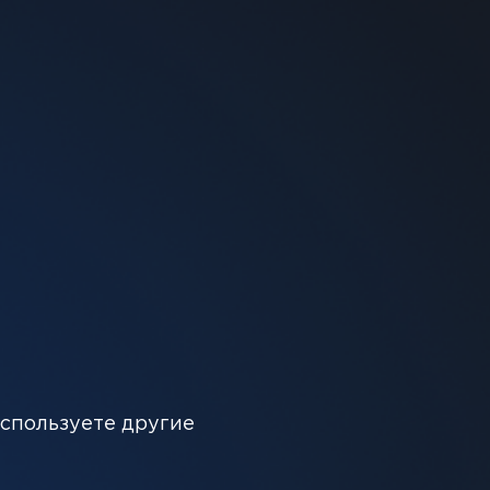
 в корзину
аду мяты, создавая идеальное сладкое и
используете другие