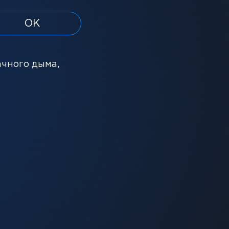
ОК
ачного дыма,