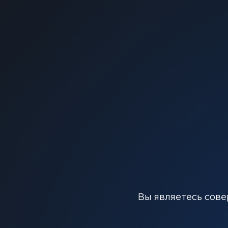
Ощутите сладкий и освежающий вкус мятной кон
Вы являетесь сове
охлаждающее наслаждение.