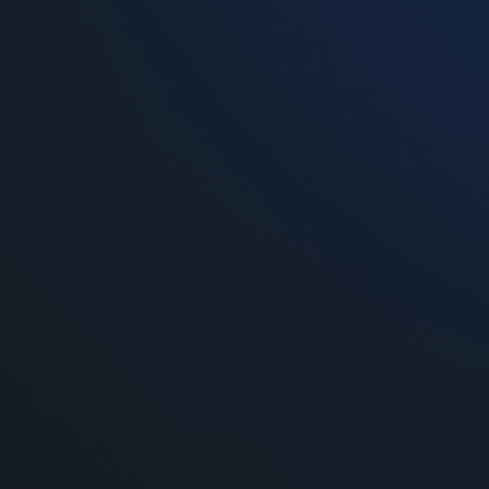
Стартовый набор Vaporesso XROS Mini Kit
Pod Violet
699 грн
-
+
Добавить в корзину
На нашем сайте вы сможете
купить жидкость дл
Украине Новой почтой. В пределах г. Киев, Днеп
принимаются через корзину на сайте и по телефо