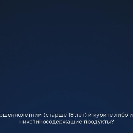
-
+
320 грн
Добавить
феты. Этот ароматизатор сочетает сладость и прохл
ршеннолетним (старше 18 лет) и курите либо 
никотиносодержащие продукты?