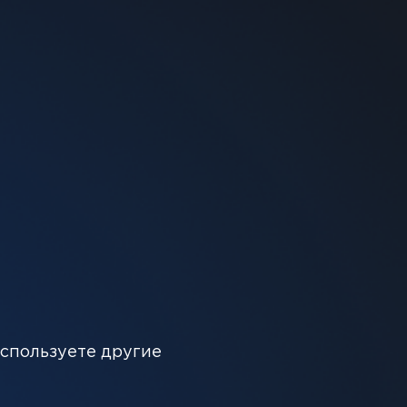
личии
от ароматизатор дарит вам настоящий
используете другие
твия.