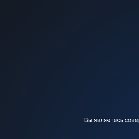
Окунитесь в экзотическое сочетание сочной кл
Вы являетесь сове
тропический коктейль из фруктовых вкусов, до