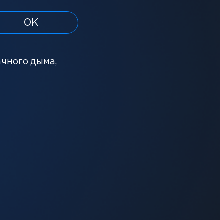
ОК
ачного дыма,