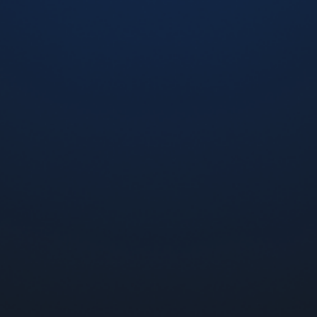
Crazy Juice Barberis (Барбарис), 5%
310 грн
-
+
Добавить в корзину
я электронной сигареты
Flip со вкусом клубника-ман
р, Одесса, Запорожье, Кривой Рог и Львов возможна
нам горячей линии: 0800-300-121 (по Украине звонк