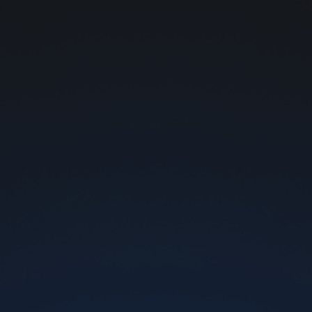
Бесплатная доставка почтой от 1000 грн
Набор Flip Straw
Вкус
Strawberry Mango
Выберите содержание нико