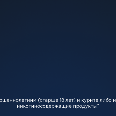
-
+
280 грн
Нет в на
убники и сладкого манго с освежающим холодком. Эт
ршеннолетним (старше 18 лет) и курите либо 
полненный приятной прохладой для полного удовольс
никотиносодержащие продукты?