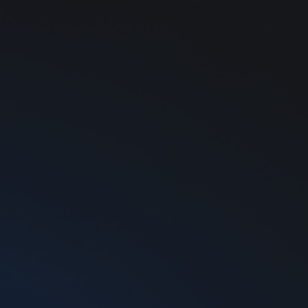
0
berry Mango, 5%
тина
5%