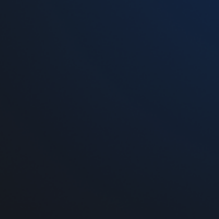
Стартовый набор Vaporesso XROS Mini Kit
Pod Violet
699 грн
-
+
Добавить в корзину
На нашем сайте вы сможете
купить жидкость дл
Украине Новой почтой. В пределах г. Киев, Днеп
принимаются через корзину на сайте и по телефо