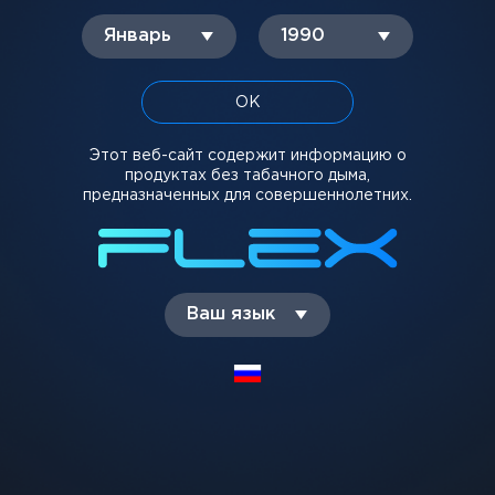
Жидкости
Январь
1990
ПОД системы
Картриджи
ОК
CBD BAR
Этот веб-сайт содержит информацию о
продуктах без табачного дыма,
ИНФОРМАЦИЯ
предназначенных для совершеннолетних.
Новости
Доставка и оплата
Гарантия и возврат
Ваш язык
Контакты
FAQ
ДЛЯ СВЯЗИ И ВОПРОСОВ
0 800 300 121
info@flexvape.com.ua