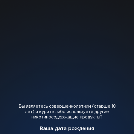
Бесплатная доставка почтой от 1000 грн
0
Жидкости
Жидкости
ПОД системы
Картриджи
CBD BAR
ENERGY
FILTER
1
Вы являетесь совершеннолетним (старше 18
лет) и курите либо используете другие
никотиносодержащие продукты?
ПРОДУКЦИЯ
Ваша дата рождения