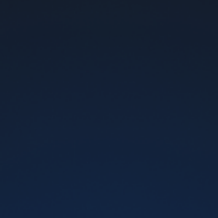
Vaporesso XROS Mini Pod Kit Cherry
Цвет:
-
+
699 грн
Нет в наличии
Vaporesso XROS Min
i -это стильная и удобная в
использовании под-система, созданная для тех кто ценит
качество, надежность и насыщенный вкус. Благодаря
компактным размерам и эргономичному дизайну,
устройство идеально ложится в руку и подходит для
ежедневного парения.
Комплектация