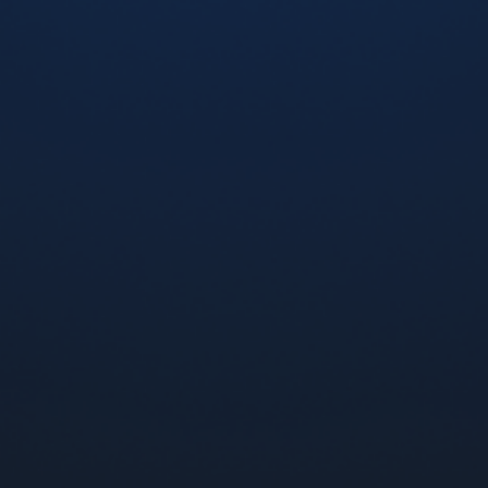
На нашем сайте вы можете купить Vaporesso XROS Mini
Pod Kit Червоний з доставкою по всей Украине Новой
почтой. В пределах города Днепр, Кривой Рог и
Харьков возможна адресаня доставка курьером на дом.
Оформить заказ и
купить под систему
Vaporesso XROS
Mini Kit Cherry можно через корзину на сайте, или за
телефонами горячей линии 0 800 300 121 (по Украине
звонки бесплатные).
ПРОДУКЦИЯ
Жидкости
ПОД системы
Картриджи
CBD BAR
ИНФОРМАЦИЯ
Новости