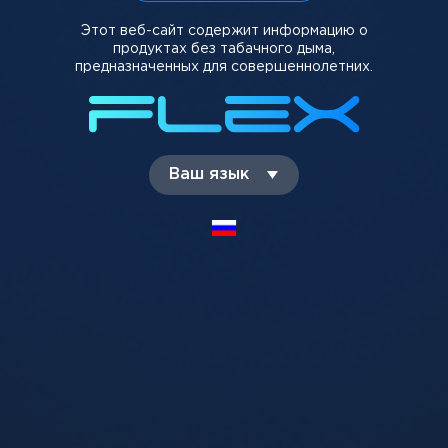
Этот веб-сайт содержит информацию о
продуктах без табачного дыма,
предназначенных для совершеннолетних.
Ваш язык
Стартовый набор
Crazy Juice Barberis
Vaporesso XROS Mini Kit
(Барбарис), 5%
Pod Violet
699 грн
310 грн
-
+
-
+
Добавить в корзину
Добавить в корзину