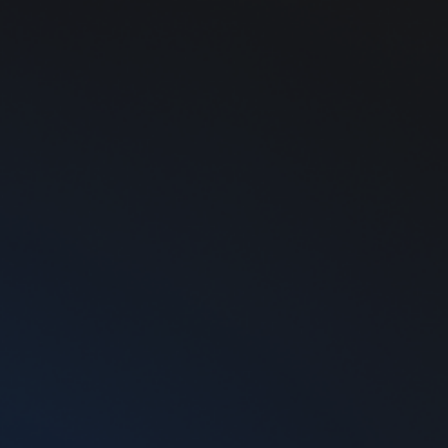
0
poresso XROS