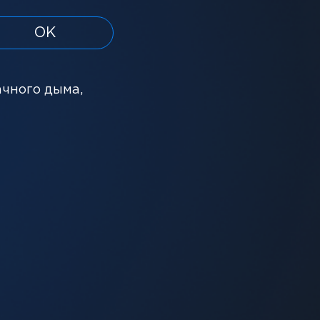
ОК
ачного дыма,