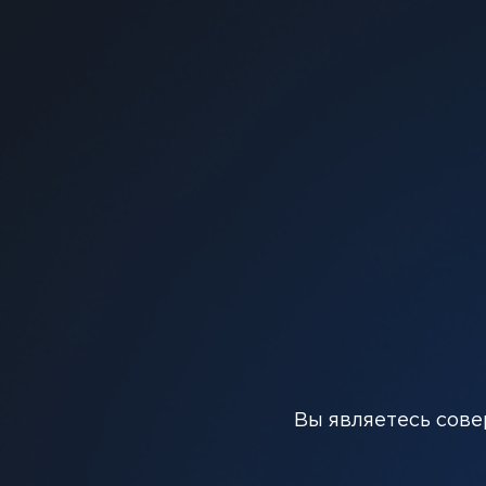
Многоразовый картридж с объемом емкости 2 мл.
Вы являетесь сове
справиться с заправкой на ура! Использование 