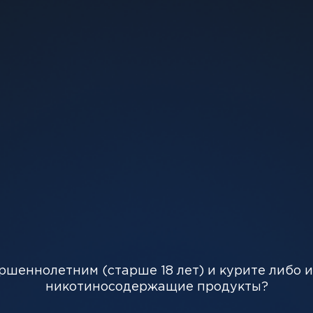
129 грн
Добавить в к
 и с технологиею Mesh, 0,6 Оm. Разработанный для 
ршеннолетним (старше 18 лет) и курите либо 
одного картриджа для заправки жидкостью до 5 раз.
никотиносодержащие продукты?