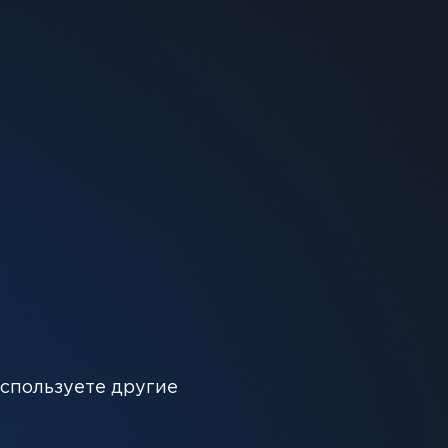
орзину
pod - системы Vaporesso XROS. Даже новичок
используете другие