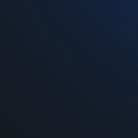
Стартовый набор Vaporesso XROS Mini Kit
Pod Violet
699 грн
-
+
Добавить в корзину
На нашем сайте вы можете
купить картридж
Vap
и Харьков возможна адресная доставка на дом к
телефону горячей линии 0 800 300 121 (по Украи