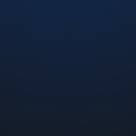
Crazy Juice Barberis (Барбарис), 5%
310 грн
-
+
Добавить в корзину
oresso XROS 1,0 Om с доставкою по Украине Новой по
урьером. Оформить заказ на картридж Vaporesso XRO
не звонки бесплатные).