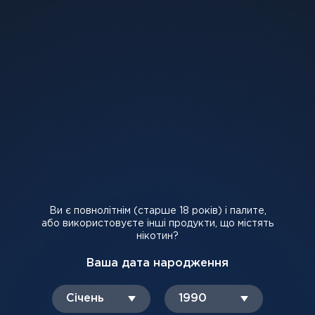
Доставка та оплата
ІНФОРМАЦІЯ ПРО ДОСТАВКУ
Способи доставки продукції TM FLEX:
- «Нова Пошта»;
- адресна доставка кур'єром.
Доставка у відділення «Нової пошти» здійснюється у
межах України. При замовленні на суму від 1000 грн
доставка безкоштовна. Замовлення прийняті до 16:00 у
будні відправляємо того ж дня, замовлення оформлені у
вихідні відправляємо у понеділок.
Адресна доставка кур'єром здійснюється у містах
Дніпро, Кривий Ріг, Запоріжжя, Одеса, Харків, Черкаси.
Ви є повнолітнім (старше 18 років) і палите,
Мінімальне замовлення кур'єром від 600 грн.
або використовуєте інші продукти, що містять
нікотин?
Вартість доставки залежить від суми замовлення та
сплачується кур'єру окремо:
Ваша дата народження
600 – 1000 грн — 100 грн.
Січень
1990
1000 – 1500 грн — 50 грн.