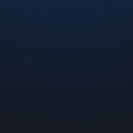
CBD BAR
ІНФОРМАЦІЯ
Новини
Доставка та оплата
Гарантія та повернення
Контакти
FAQ
ДЛЯ ЗВ’ЯЗКУ ТА ЗАПИТАНЬ
0 800 300 121
info@flexvape.com.ua
Ми в соц. мережах