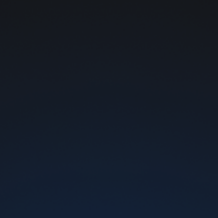
Безкоштовна доставка поштою від 1000 грн
0
Доставка та оплата
Безкоштовна доставка від 1000 грн
Відправлення в день замовлення - при
замовленні до 16:00 в будні, кур’єрська
доставка щоденно
Доставка по всій Україні
Експрес доставка кур'єром протягом 3
годин