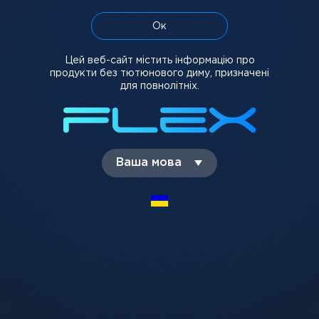
понад 1500 грн — безкоштовно.
Ок
Прийом заявок до 16:00 щоденно, час виконання
замовлення до 3 годин.
Цей веб-сайт містить інформацію про
Оформити замовлення можна на сайті через кошик або
продукти без тютюнового диму, призначені
за телефоном гарячої лінії - 0800-300-121.
для повнолітніх.
ІНФОРМАЦІЯ ПРО ОПЛАТУ
Ви можете оплатити продукцію наступними способами:
- безготівкова оплата через виставлений платіж;
- готівкою під час доставки продукції.
Ваша мова
ПРОДУКЦІЯ
Арома
Пристрої
Картриджі