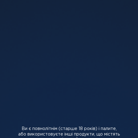
330 грн
280 грн
330 грн
280 грн
-
+
-
+
Додати в кошик
Додати в кошик
SALE
SALE
5%
5%
FLEX High Blue (Чорниця)
FLEX Dark Terracott
30 мл, 5%
(Вишня) 30 мл, 5%
330 грн
280 грн
330 грн
280 грн
Ви є повнолітнім (старше 18 років) і палите,
або використовуєте інші продукти, що містять