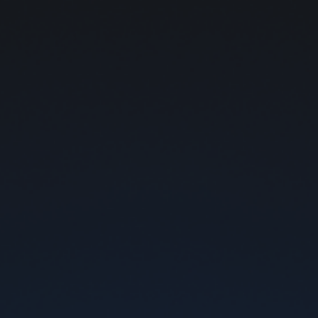
Безкоштовна доставка поштою від 1000 грн
0
Арома
Арома
Пристрої
Картриджі
CBD BAR
ENERGY
FILTER
SALE
SALE
5%
5%