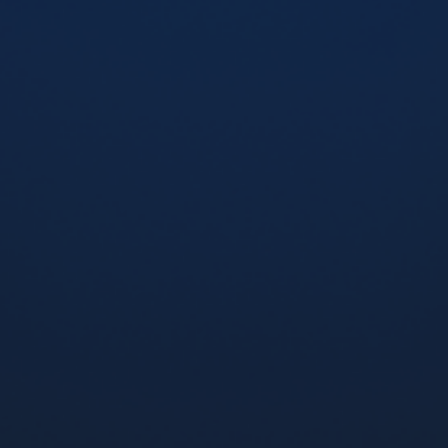
SALE
5%
FLEX Softly Pink
(Виноград) 30 мл, 5%
330 грн
280 грн
-
+
Немає в наявності