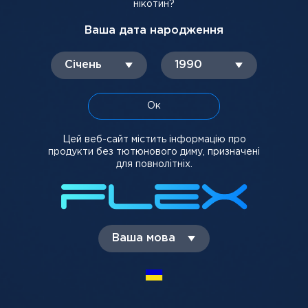
нікотин?
-
+
-
+
Ваша дата народження
Додати в кошик
Додати в кошик
Січень
1990
SALE
SALE
Ок
Цей веб-сайт містить інформацію про
продукти без тютюнового диму, призначені
5%
5%
для повнолітніх.
FLEX Elegant Purple
FLEX Nice Green (Яблуко)
(Полуниця) 30 мл, 5%
30 мл, 5%
Ваша мова
330 грн
280 грн
330 грн
280 грн
-
+
-
+
Додати в кошик
Немає в наявності