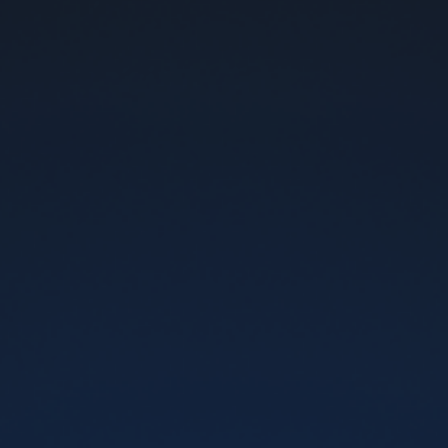
FLEX Sour Apple, 5%
FLEX Watermelon Lemon
(Кавун та Лимон) 30 мл,
5%
330 грн
280 грн
330 грн
280 грн
-
+
-
+
Додати в кошик
Додати в кошик
SALE
SALE
5%
5%
FLEX Dessert Ruby
FLEX Prime Brown
(Кавун) 30 мл, 5%
(Тютюн) 30 мл, 5%