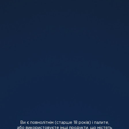
280 грн
280 грн
-
+
-
+
Немає в наявності
Немає в наявності
5%
5%
Flip Cotton Candy
Flip Cold Kiwi (Ківі), 5%
(Солодка вата), 5%
280 грн
280 грн
Ви є повнолітнім (старше 18 років) і палите,
або використовуєте інші продукти, що містять