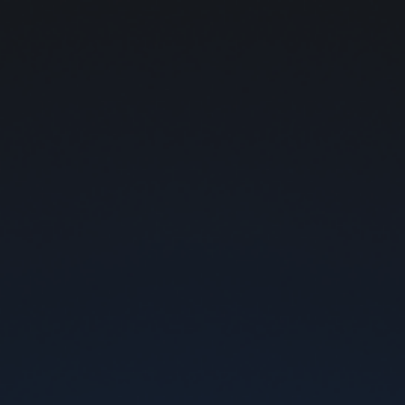
Безкоштовна доставка поштою від 1000 грн
0
Арома
Арома
Пристрої
Картриджі
CBD BAR
ENERGY
FILTER
5%
5%