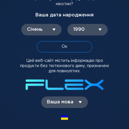
нікотин?
-
+
-
+
Ваша дата народження
Немає в наявності
Немає в наявності
Січень
1990
Ок
Цей веб-сайт містить інформацію про
продукти без тютюнового диму, призначені
5%
5%
для повнолітніх.
Flip Donut (Пончик), 5%
Flip Cola (Кола), 5%
Ваша мова
280 грн
280 грн
-
+
-
+
Немає в наявності
Немає в наявності