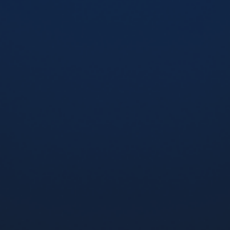
5%
Flip Tobacco (Тютюн), 5%
280 грн
-
+
Немає в наявності