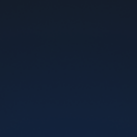
Flip Banana (Банан), 5%
Flip Melon (Диня), 5%
280 грн
280 грн
-
+
-
+
Додати в кошик
Немає в наявності
5%
5%
Flip Grapefruit
Flip Сold Lemon (Лимон),
(Грейпфрут), 5%
5%