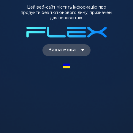
Цей веб-сайт містить інформацію про
продукти без тютюнового диму, призначені
для повнолітніх.
Стартовий набір
Crazy Juice Barberis
Ваша мова
Vaporesso XROS Mini Kit
(Барбарис), 5%
Pod Violet
699 грн
310 грн
-
+
-
+
Додати в кошик
Додати в кошик
У нашому інтернет магазині ви можете купити Vaparesso
XROS Pod Kit Фiолетовий з доставкою по всій Україні