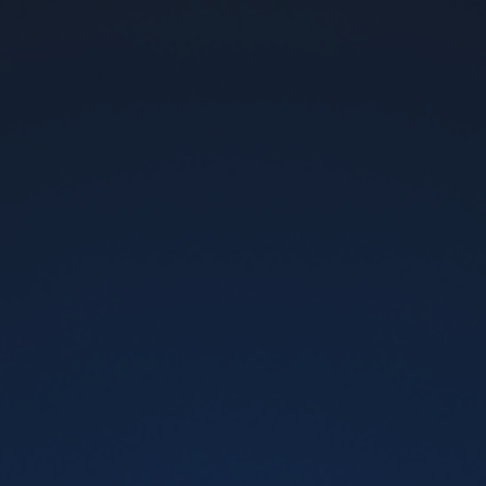
Vaporesso XROS Mini Pod Kit Violet
Колір:
-
+
699 грн
Додати у кошик
<div> <p><strong><span lang="EN-US">Vaporesso XROS
Mini</span></strong><span class="apple-converted-
space"><span lang="EN-US">&nbsp;</span></span><span
lang="EN-US">- &nbsp;</span>це стильна та зручан в
користуванні под<span lang="EN-US">-
</span>система<span lang="EN-US">, </span>створена
дял тих<span lang="EN-US">, </span>хто цінує
якість<span lang="EN-US">, </span>надійність і насичений