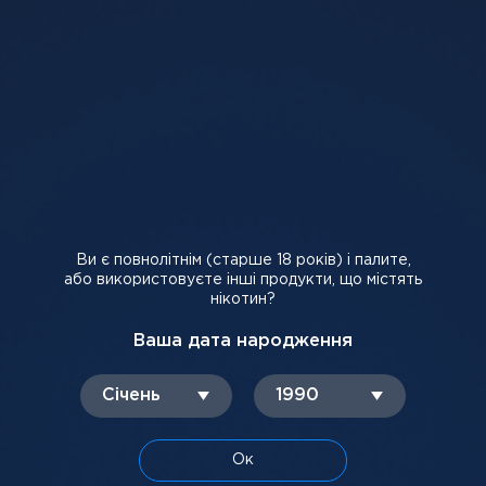
смак<span lang="EN-US">. </span>Завдяки компактним
розмірам, та ергономічному дизайну, пристрій ідеально
лежить у руці й підходить для щоденного використання.
</p> </div> <div> <p><strong>Комплектація</strong>
</p> </div> <div> <p>- Картридж 0,8 Ом - для
збалансованного паріння та м'якої тяги</p> </div> <div>
<p>- Кабель USB Type-C</p> </div> <div> <p>-
Інструкція з експлуатації</p> </div> <div> <p>
<strong>Характеистики&nbsp;</strong></p> </div> <div>
<p>- Рабоча потужність 11-16 Вт</p> </div> <div> <p>-
Ємність акумулятора 1000 мАч</p> </div> <div> <p>-
Зарядження через Тype-C</p> </div> <div> <p>
<strong>Зручність та ергономіка</strong></p> </div>
Ви є повнолітнім (старше 18 років) і палите,
<div> <p>- Автоматична активація - просто зробить
або використовуєте інші продукти, що містять
затягування&nbsp;</p> </div> <div> <p>- Регулювання
нікотин?
&nbsp;обдування з плавним налаштуванням&nbsp;</p>
</div> <div> <p>- Компактні розміри 98.9X23.4X13.5
Ваша дата народження
мм</p> </div> <div> <p><strong>&nbsp;</strong></p>
</div>
Січень
1990
З ЦИМ ТОВАРОМ РАЗОМ КУПУЮТЬ
Ок