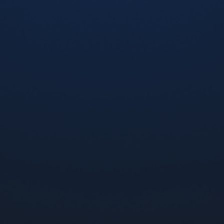
Новою поштою. У місті Дніпро, Кривий Ріг та Харьків ві
можете замовити електронну сигарету Vaporesso XROS
Mini Pod Kit Violet з адресною доставкою додому
кур'єром. Оформити замовлення та
купити под систему
Vaporesso XROS Mini Kit Pod Violet можна через кошик
на сайті, або за телфоном гарячої лінії 0 800 300 121 (по
Україні дзвінки безкоштовні).
ПРОДУКЦІЯ
Арома
Пристрої
Картриджі
CBD BAR
ІНФОРМАЦІЯ
Новини
Доставка та оплата